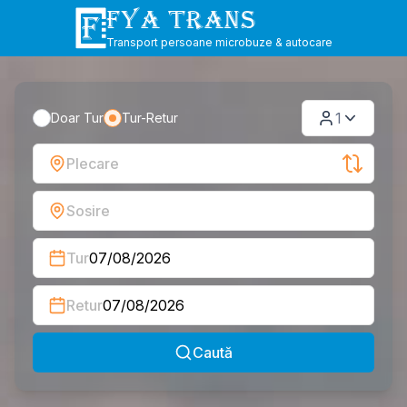
FYA TRANS
Transport persoane microbuze & autocare
1
Doar Tur
Tur-Retur
Plecare
Sosire
Tur
07/08/2026
Retur
07/08/2026
Caută