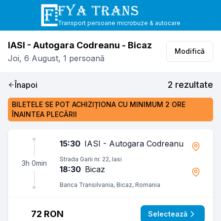
FYA TRANS
Transport persoane microbuze & autocare
IASI - Autogara Codreanu
-
Bicaz
Modifică
Joi
,
6
August
,
1
persoană
2
rezultate
Înapoi
BILETELE SE POT ACHIZIȚIONA CU MINIMUM 2 ORE
ÎNAINTEA PLECĂRII
15:30
IASI - Autogara Codreanu
Strada Garii nr. 22, Iasi
3h 0min
18:30
Bicaz
Banca Transilvania, Bicaz, Romania
72 RON
Selectează