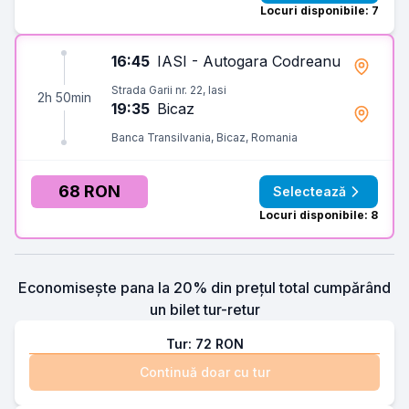
Locuri disponibile: 7
16:45
IASI - Autogara Codreanu
Strada Garii nr. 22, Iasi
2h 50min
19:35
Bicaz
Banca Transilvania, Bicaz, Romania
68 RON
Selectează
Locuri disponibile: 8
Economisește pana la 20% din prețul total cumpărând
un bilet tur-retur
Tur:
72
RON
Continuă doar cu tur