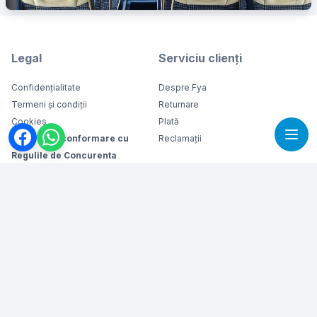
Legal
Serviciu clienți
Confidențialitate
Despre Fya
Termeni și condiții
Returnare
Cookies
Plată
Manual de conformare cu
Reclamații
Regulile de Concurenta
Aplicații mobile