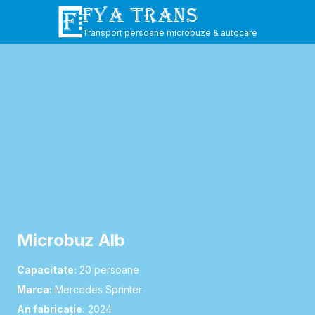
FYA TRANS
Transport persoane microbuze & autocare
Microbuz Alb
Capacitate:
20
persoane
Marca:
Mercedes Sprinter
An fabricație:
2024